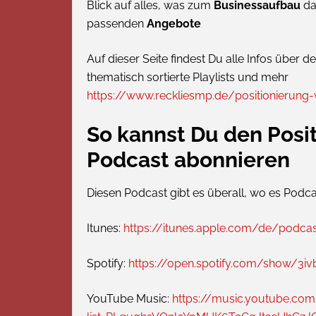
Blick auf alles, was zum
Businessaufbau
da
passenden
Angebote
Auf dieser Seite findest Du alle Infos über 
thematisch sortierte Playlists und mehr
https://www.reckliesmp.de/positionierung
So kannst Du den Posi
Podcast abonnieren
Diesen Podcast gibt es überall, wo es Podcas
Itunes:
https://itunes.apple.com/de/podca
Spotify:
https://open.spotify.com/show/
YouTube Music:
https://music.youtube.com/