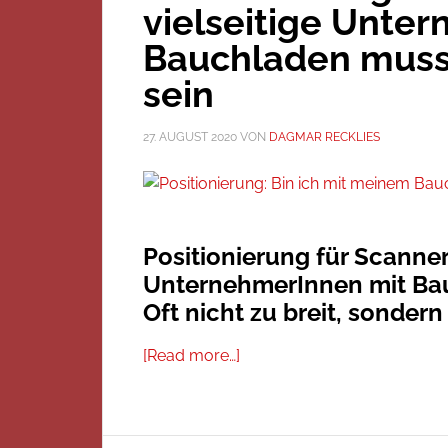
vielseitige Unte
Bauchladen muss 
sein
27. AUGUST 2020
VON
DAGMAR RECKLIES
Positionierung für Scanner
UnternehmerInnen mit Ba
Oft nicht zu breit, sonder
[Read more…]