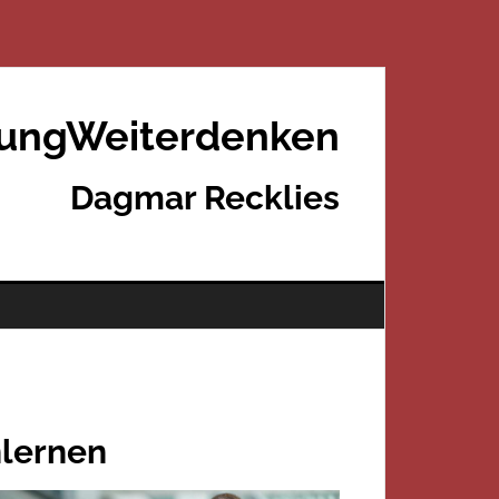
rungWeiterdenken
Dagmar Recklies
nlernen