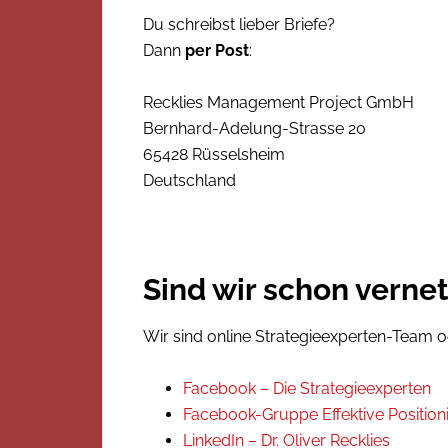
Du schreibst lieber Briefe?
Dann
per Post
:
Recklies Management Project GmbH
Bernhard-Adelung-Strasse 20
65428 Rüsselsheim
Deutschland
Sind wir schon vernet
Wir sind online Strategieexperten-Team o
Facebook – Die Strategieexperten
Facebook-Gruppe Effektive Positio
LinkedIn – Dr. Oliver Recklies