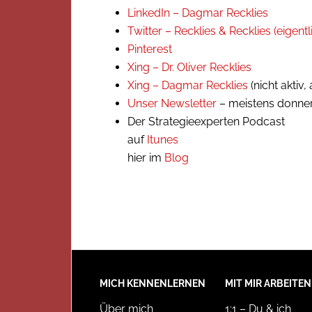
LinkedIn – Dagmar Recklies
Twitter – Recklies & Recklies (eigent
Pinterest
Xing – Dr. Oliver Recklies
Xing – Dagmar Recklies
(nicht aktiv
Unser Newsletter
– meistens donner
Der Strategieexperten Podcast
auf
Itunes
hier im
Blog
MICH KENNENLERNEN
MIT MIR ARBEITEN
Über mich
1:1 – Du & ich