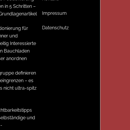
en in 5 Schritten –
Impressum
Grundlagenartikel
Datenschutz
tionierung für
nner und
eitig Interessierte
en Bauchladen
ser anordnen
gruppe definieren
eingrenzen – es
 nicht ultra-spitz
chtbarkeitstipps
Selbständige und
-