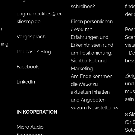
schreiben?
find
dagmar.recklies@rec
der 
kliesmp.de
Einen persönlichen
m
Letter
mit
Posi
Vorgespräch
Erfahrungen und
Sca
hing
Erkenntnissen rund
viels
Podcast / Blog
um Positionierung,
– D
Sichtbarkeit und
bes
Facebook
Marketing.
Ziel
Am Ende kommen
LinkedIn
und 
die
News
zu
muss
aktuellen Inhalten
sein
und Angeboten.
>> zum Newsletter >>
IN KOOPERATION
8 Si
für 
Micro Audio
Solo
Symposium