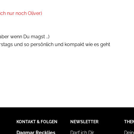
lich nur noch Oliver)
, aber wenn Du magst …)
stags und so persönlich und kompakt wie es geht
KONTAKT & FOLGEN
NEWSLETTER
THE
Dagmar Recklies
Darf ich Dir
Dein