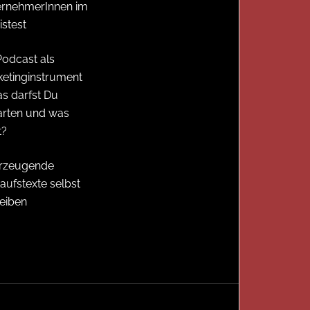
ernehmerInnen im
istest
Podcast als
etinginstrument
s darfst Du
arten und was
t?
rzeugende
aufstexte selbst
eiben