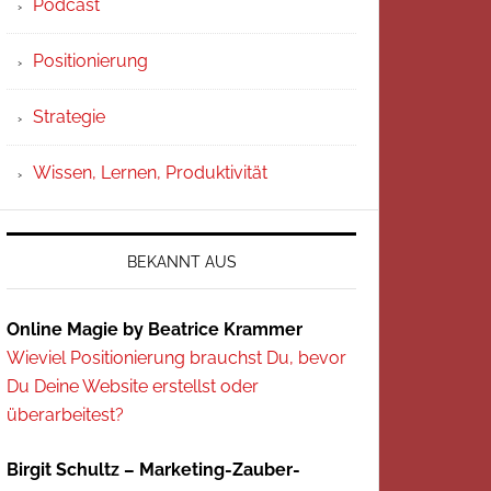
Podcast
Positionierung
Strategie
Wissen, Lernen, Produktivität
BEKANNT AUS
Online Magie by Beatrice Krammer
Wieviel Positionierung brauchst Du, bevor
Du Deine Website erstellst oder
überarbeitest?
Birgit Schultz – Marketing-Zauber-