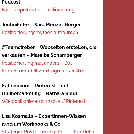
Podcast
Fachsimpelei über Positionierung
Technikelfe – Sara Menzel-Berger
Positionierungsmythen aufräumen
#Teamstreber – Webseiten erstellen, die
verkaufen – Mareike Schamberger
Positionierung mal anders – Das
Kometenmodell von Dagmar Recklies
Kaleidocom – Pinterest- und
Onlinemarketing – Barbara Riedl
Wie positioniere ich mich auf Pinterest
Lisa Kosmalla – Expertinnen-Wissen
rund um Workbooks & Co
Strategie, Positionierung, Produktportfolio