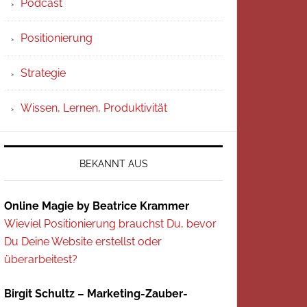
Podcast
Positionierung
Strategie
Wissen, Lernen, Produktivität
BEKANNT AUS
Online Magie by Beatrice Krammer
Wieviel Positionierung brauchst Du, bevor
Du Deine Website erstellst oder
überarbeitest?
Birgit Schultz – Marketing-Zauber-