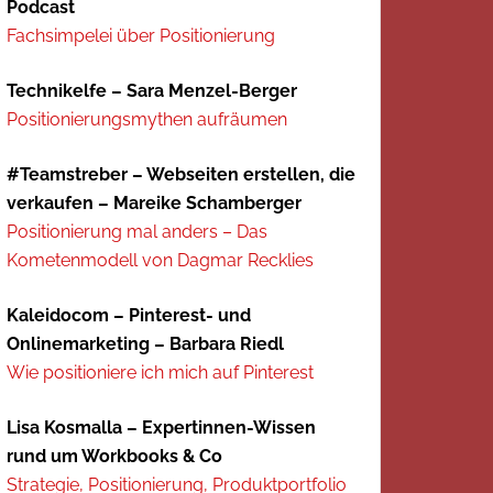
Podcast
Fachsimpelei über Positionierung
Technikelfe – Sara Menzel-Berger
Positionierungsmythen aufräumen
#Teamstreber – Webseiten erstellen, die
verkaufen – Mareike Schamberger
Positionierung mal anders – Das
Kometenmodell von Dagmar Recklies
Kaleidocom – Pinterest- und
Onlinemarketing – Barbara Riedl
Wie positioniere ich mich auf Pinterest
Lisa Kosmalla – Expertinnen-Wissen
rund um Workbooks & Co
Strategie, Positionierung, Produktportfolio