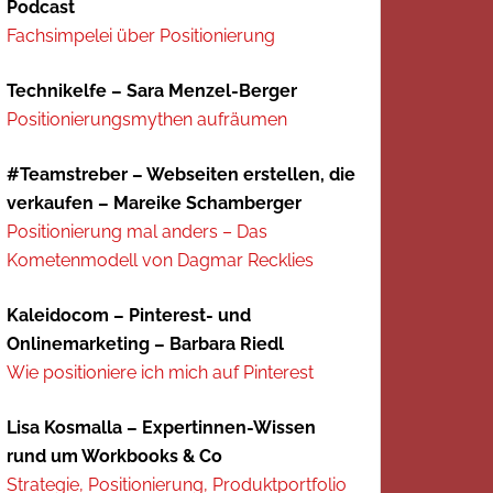
Podcast
Fachsimpelei über Positionierung
Technikelfe – Sara Menzel-Berger
Positionierungsmythen aufräumen
#Teamstreber – Webseiten erstellen, die
verkaufen – Mareike Schamberger
Positionierung mal anders – Das
Kometenmodell von Dagmar Recklies
Kaleidocom – Pinterest- und
Onlinemarketing – Barbara Riedl
Wie positioniere ich mich auf Pinterest
Lisa Kosmalla – Expertinnen-Wissen
rund um Workbooks & Co
Strategie, Positionierung, Produktportfolio