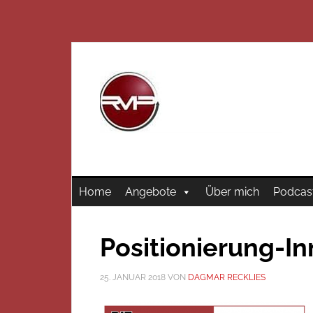
Home
Angebote
Über mich
Podcas
Positionierung-I
25. JANUAR 2018
VON
DAGMAR RECKLIES