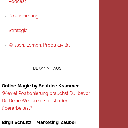
Podcast
Positionierung
Strategie
Wissen, Lernen, Produktivität
BEKANNT AUS
Online Magie by Beatrice Krammer
Wieviel Positionierung brauchst Du, bevor
Du Deine Website erstellst oder
überarbeitest?
Birgit Schultz – Marketing-Zauber-