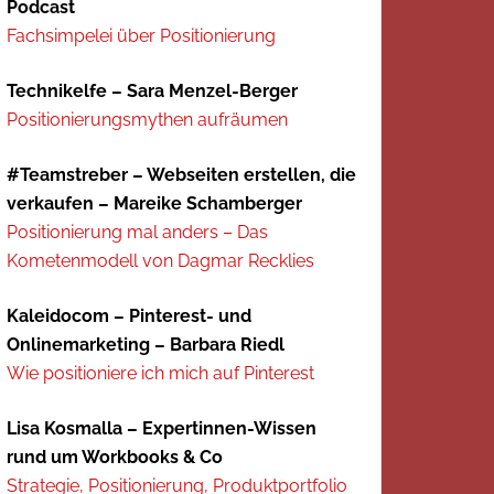
Podcast
Fachsimpelei über Positionierung
Technikelfe – Sara Menzel-Berger
Positionierungsmythen aufräumen
#Teamstreber – Webseiten erstellen, die
verkaufen – Mareike Schamberger
Positionierung mal anders – Das
Kometenmodell von Dagmar Recklies
Kaleidocom – Pinterest- und
Onlinemarketing – Barbara Riedl
Wie positioniere ich mich auf Pinterest
Lisa Kosmalla – Expertinnen-Wissen
rund um Workbooks & Co
Strategie, Positionierung, Produktportfolio