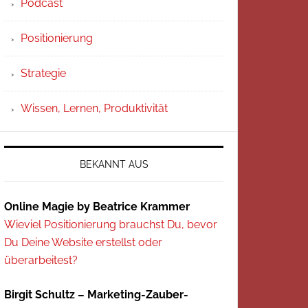
Podcast
Positionierung
Strategie
Wissen, Lernen, Produktivität
BEKANNT AUS
Online Magie by Beatrice Krammer
Wieviel Positionierung brauchst Du, bevor
Du Deine Website erstellst oder
überarbeitest?
Birgit Schultz – Marketing-Zauber-