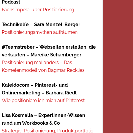
Podcast
Fachsimpelei über Positionierung
Technikelfe – Sara Menzel-Berger
Positionierungsmythen aufräumen
#Teamstreber – Webseiten erstellen, die
verkaufen – Mareike Schamberger
Positionierung mal anders – Das
Kometenmodell von Dagmar Recklies
Kaleidocom – Pinterest- und
Onlinemarketing – Barbara Riedl
Wie positioniere ich mich auf Pinterest
Lisa Kosmalla – Expertinnen-Wissen
rund um Workbooks & Co
Strategie, Positionierung, Produktportfolio