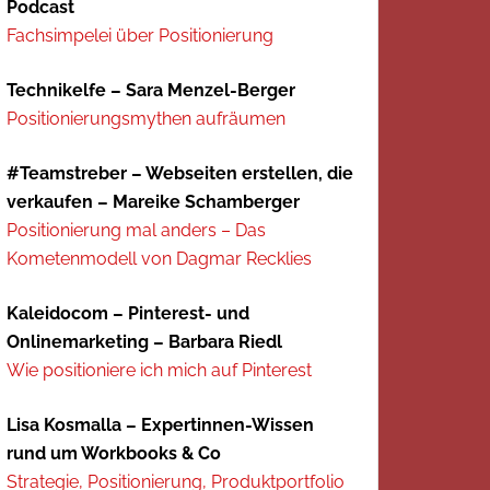
Podcast
Fachsimpelei über Positionierung
Technikelfe – Sara Menzel-Berger
Positionierungsmythen aufräumen
#Teamstreber – Webseiten erstellen, die
verkaufen – Mareike Schamberger
Positionierung mal anders – Das
Kometenmodell von Dagmar Recklies
Kaleidocom – Pinterest- und
Onlinemarketing – Barbara Riedl
Wie positioniere ich mich auf Pinterest
Lisa Kosmalla – Expertinnen-Wissen
rund um Workbooks & Co
Strategie, Positionierung, Produktportfolio