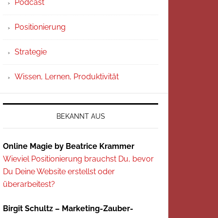
Podcast
Positionierung
Strategie
Wissen, Lernen, Produktivität
BEKANNT AUS
Online Magie by Beatrice Krammer
Wieviel Positionierung brauchst Du, bevor
Du Deine Website erstellst oder
überarbeitest?
Birgit Schultz – Marketing-Zauber-