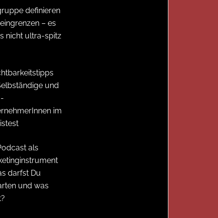
gruppe definieren
eingrenzen – es
 nicht ultra-spitz
chtbarkeitstipps
Selbständige und
-
ernehmerInnen im
istest
Podcast als
etinginstrument
s darfst Du
arten und was
t?