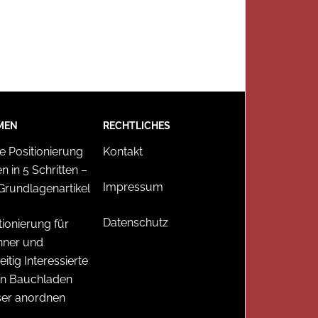
MEN
RECHTLICHES
e Positionierung
Kontakt
en in 5 Schritten –
Impressum
Grundlagenartikel
Datenschutz
tionierung für
nner und
eitig Interessierte
en Bauchladen
ser anordnen