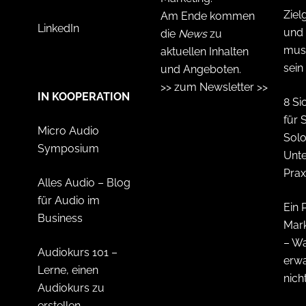
Ziel
Am Ende kommen
LinkedIn
und 
die
News
zu
muss
aktuellen Inhalten
sein
und Angeboten.
>> zum Newsletter >>
IN KOOPERATION
8 Si
für 
Micro Audio
Solo
Symposium
Unt
Prax
Alles Audio – Blog
für Audio im
Ein 
Business
Mark
– Wa
Audiokurs 101 –
erw
Lerne, einen
nich
Audiokurs zu
erstellen