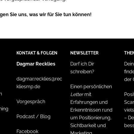
en Sie uns, was wir für Sie tun können!
KONTAKT & FOLGEN
NEWSLETTER
THE
Dagmar Recklies
Darf ich Dir
Dein
schreiben?
find
dagmar.recklies@rec
der 
kliesmp.de
Einen persönlichen
m
Letter
mit
Posi
Vorgespräch
Erfahrungen und
Sca
hing
Erkenntnissen rund
viels
Podcast / Blog
um Positionierung,
– D
Sichtbarkeit und
bes
Facebook
Marketing.