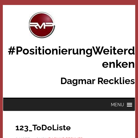
#PositionierungWeiterd
enken
Dagmar Recklies
MENU
123_ToDoListe