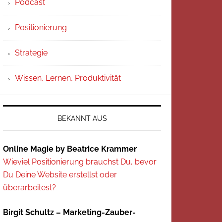
Podcast
Positionierung
Strategie
Wissen, Lernen, Produktivität
BEKANNT AUS
Online Magie by Beatrice Krammer
Wieviel Positionierung brauchst Du, bevor
Du Deine Website erstellst oder
überarbeitest?
Birgit Schultz – Marketing-Zauber-