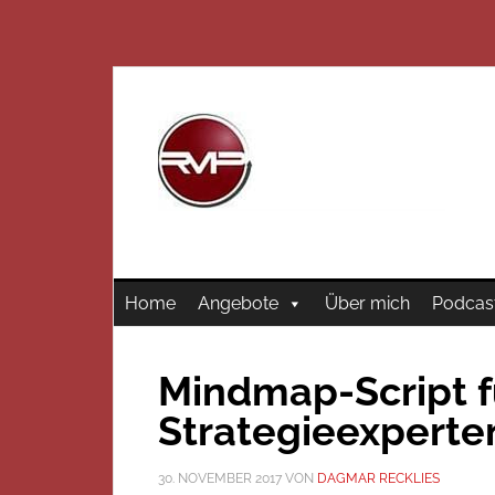
Home
Angebote
Über mich
Podcas
Mindmap-Script f
Strategieexperte
30. NOVEMBER 2017
VON
DAGMAR RECKLIES