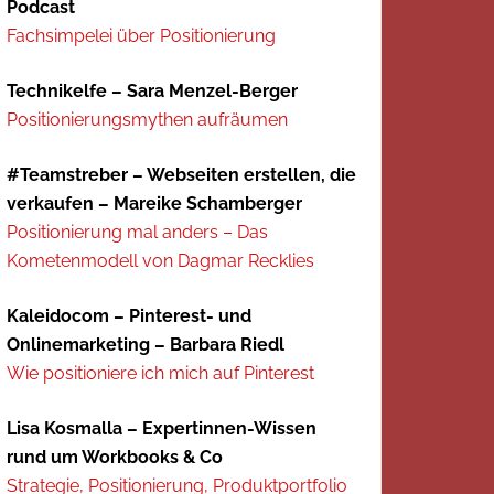
Podcast
Fachsimpelei über Positionierung
Technikelfe – Sara Menzel-Berger
Positionierungsmythen aufräumen
#Teamstreber – Webseiten erstellen, die
verkaufen – Mareike Schamberger
Positionierung mal anders – Das
Kometenmodell von Dagmar Recklies
Kaleidocom – Pinterest- und
Onlinemarketing – Barbara Riedl
Wie positioniere ich mich auf Pinterest
Lisa Kosmalla – Expertinnen-Wissen
rund um Workbooks & Co
Strategie, Positionierung, Produktportfolio