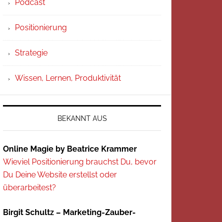
Podcast
Positionierung
Strategie
Wissen, Lernen, Produktivität
BEKANNT AUS
Online Magie by Beatrice Krammer
Wieviel Positionierung brauchst Du, bevor
Du Deine Website erstellst oder
überarbeitest?
Birgit Schultz – Marketing-Zauber-