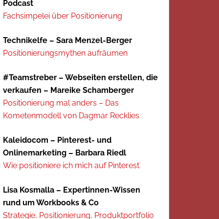
Podcast
Fachsimpelei über Positionierung
Technikelfe – Sara Menzel-Berger
Positionierungsmythen aufräumen
#Teamstreber – Webseiten erstellen, die
verkaufen – Mareike Schamberger
Positionierung mal anders – Das
Kometenmodell von Dagmar Recklies
Kaleidocom – Pinterest- und
Onlinemarketing – Barbara Riedl
Wie positioniere ich mich auf Pinterest
Lisa Kosmalla – Expertinnen-Wissen
rund um Workbooks & Co
Strategie, Positionierung, Produktportfolio