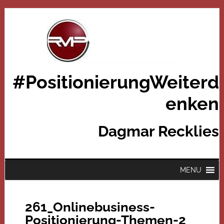
#PositionierungWeiterd
enken
Dagmar Recklies
MENU
261_Onlinebusiness-
Positionierung-Themen-2