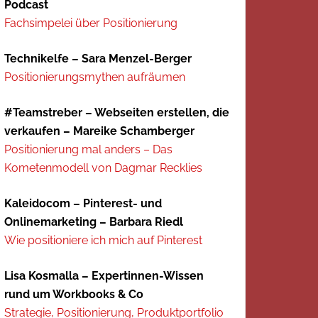
Podcast
Fachsimpelei über Positionierung
Technikelfe – Sara Menzel-Berger
Positionierungsmythen aufräumen
#Teamstreber – Webseiten erstellen, die
verkaufen – Mareike Schamberger
Positionierung mal anders – Das
Kometenmodell von Dagmar Recklies
Kaleidocom – Pinterest- und
Onlinemarketing – Barbara Riedl
Wie positioniere ich mich auf Pinterest
Lisa Kosmalla – Expertinnen-Wissen
rund um Workbooks & Co
Strategie, Positionierung, Produktportfolio