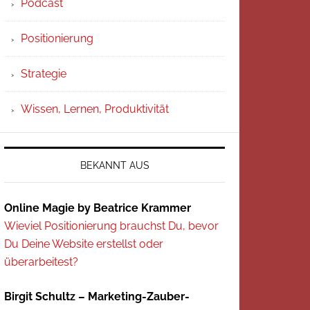
Podcast
Positionierung
Strategie
Wissen, Lernen, Produktivität
BEKANNT AUS
Online Magie by Beatrice Krammer
Wieviel Positionierung brauchst Du, bevor
Du Deine Website erstellst oder
überarbeitest?
Birgit Schultz – Marketing-Zauber-