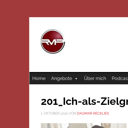
Home
Angebote
Über mich
Podcas
201_Ich-als-Ziel
1. OKTOBER 2020
VON
DAGMAR RECKLIES