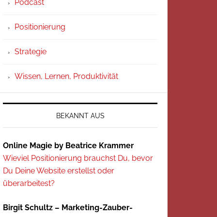
Podcast
Positionierung
Strategie
Wissen, Lernen, Produktivität
BEKANNT AUS
Online Magie by Beatrice Krammer
Wieviel Positionierung brauchst Du, bevor
Du Deine Website erstellst oder
überarbeitest?
Birgit Schultz – Marketing-Zauber-