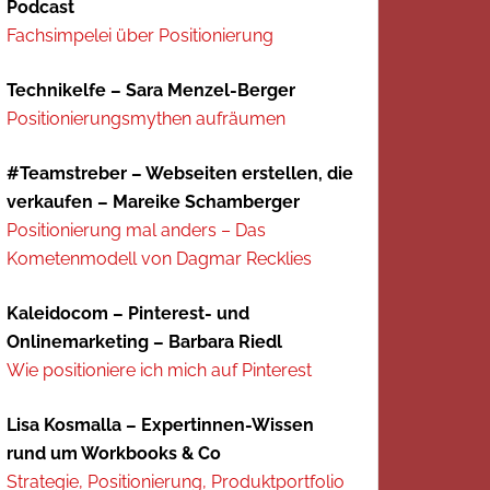
Podcast
Fachsimpelei über Positionierung
Technikelfe – Sara Menzel-Berger
Positionierungsmythen aufräumen
#Teamstreber – Webseiten erstellen, die
verkaufen – Mareike Schamberger
Positionierung mal anders – Das
Kometenmodell von Dagmar Recklies
Kaleidocom – Pinterest- und
Onlinemarketing – Barbara Riedl
Wie positioniere ich mich auf Pinterest
Lisa Kosmalla – Expertinnen-Wissen
rund um Workbooks & Co
Strategie, Positionierung, Produktportfolio