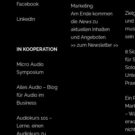
Facebook
Marketing.
Ziel
Am Ende kommen
LinkedIn
und 
die
News
zu
muss
aktuellen Inhalten
sein
und Angeboten.
>> zum Newsletter >>
IN KOOPERATION
8 Si
für 
Micro Audio
Solo
Symposium
Unt
Prax
Alles Audio – Blog
für Audio im
Ein 
Business
Mark
– Wa
Audiokurs 101 –
erw
Lerne, einen
nich
Audiokurs zu