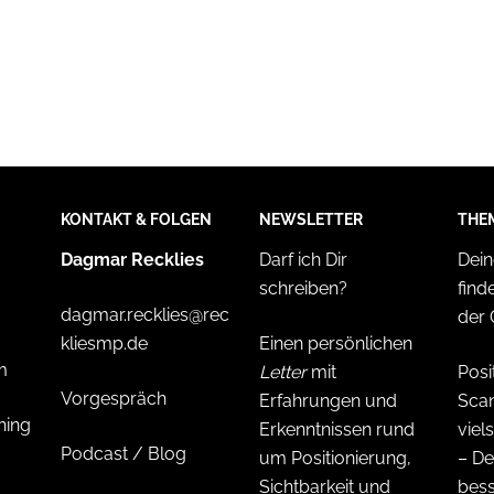
KONTAKT & FOLGEN
NEWSLETTER
THE
Dagmar Recklies
Darf ich Dir
Dein
schreiben?
find
dagmar.recklies@rec
der 
kliesmp.de
Einen persönlichen
m
Letter
mit
Posi
Vorgespräch
Erfahrungen und
Sca
hing
Erkenntnissen rund
viels
Podcast / Blog
um Positionierung,
– D
Sichtbarkeit und
bes