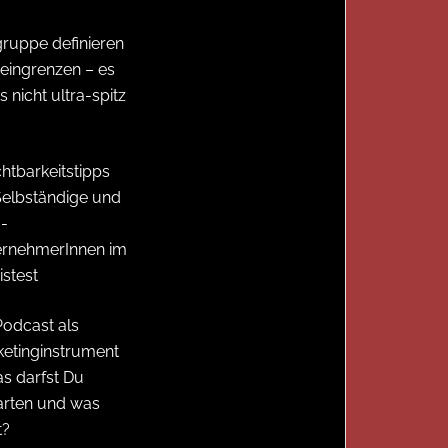
gruppe definieren
eingrenzen – es
 nicht ultra-spitz
chtbarkeitstipps
Selbständige und
-
ernehmerInnen im
istest
Podcast als
etinginstrument
s darfst Du
arten und was
t?