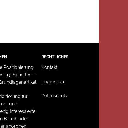
MEN
RECHTLICHES
e Positionierung
Kontakt
en in 5 Schritten –
Impressum
Grundlagenartikel
Datenschutz
tionierung für
nner und
eitig Interessierte
en Bauchladen
ser anordnen