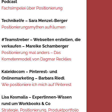
Podcast
Fachsimpelei über Positionierung
Technikelfe – Sara Menzel-Berger
Positionierungsmythen aufräumen
#Teamstreber – Webseiten erstellen, die
verkaufen – Mareike Schamberger
Positionierung mal anders – Das
Kometenmodell von Dagmar Recklies
Kaleidocom – Pinterest- und
Onlinemarketing – Barbara Riedl
Wie positioniere ich mich auf Pinterest
Lisa Kosmalla – Expertinnen-Wissen
rund um Workbooks & Co
Strategie, Positionierung, Produktportfolio