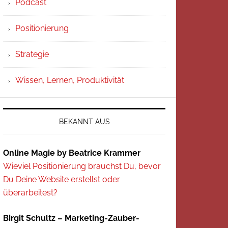
Podcast
Positionierung
Strategie
Wissen, Lernen, Produktivität
BEKANNT AUS
Online Magie by Beatrice Krammer
Wieviel Positionierung brauchst Du, bevor
Du Deine Website erstellst oder
überarbeitest?
Birgit Schultz – Marketing-Zauber-