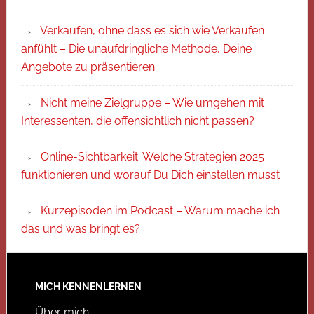
Verkaufen, ohne dass es sich wie Verkaufen
anfühlt – Die unaufdringliche Methode, Deine
Angebote zu präsentieren
Nicht meine Zielgruppe – Wie umgehen mit
Interessenten, die offensichtlich nicht passen?
Online-Sichtbarkeit: Welche Strategien 2025
funktionieren und worauf Du Dich einstellen musst
Kurzepisoden im Podcast – Warum mache ich
das und was bringt es?
MICH KENNENLERNEN
Über mich